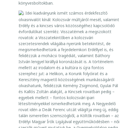
könyvesboltokban.
A
T
Idei kiadványunk ismét számos érdekfeszítő
T
olvasnivalót kínál: Kolozsvár múltjáról mesél, valamint
Á
Erdély és a kincses város közösségéhez kapcsolódó
K
évfordulókat szemléz. Visszatérnek a megszokott
A
rovatok: a Visszatekintőben a kolozsvári
szerzetesrendek világába nyerünk betekintést, de
2
megismerkedhetünk a fejedelemkori Erdéllyel is, és
0
felidézzük a mohácsi tragédiát, valamint Báthory
2
István lengyel királlyá koronázását is. A történelem
5
mellett az irodalom és a kultúra is újra fontos
-
szerephez jut: a Helikon, a Korunk folyóirat és a
2
Keresztény magvető közösségének munkásságáról
0
olvashatunk, felidézzük Kemény Zsigmond, Gyulai Pál
2
és Kallós Zoltán alakját, a Kincsek rovatban pedig –
6
egyebek mellett – fontos kolozsvári ipari
-
létesítményekkel ismerkedhetünk meg. A Negyedelő
O
rovat idén a Deák Ferenc utcát világítja meg új, eddig
talán ismeretlen szemszögből, a Költők rovatban – az
S
Erdélyi Magyar Írók Ligájával együttműködésben – női
K
szerzők műveit mutatjuk be, a Gyermekoldalon pedig