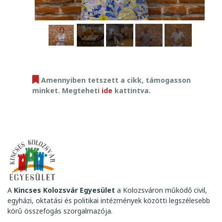
D
Á
R
I
U
M
Á
Amennyiben tetszett a cikk, támogasson
T
minket. Megteheti
ide
kattintva.
A
Kincses Kolozsvár Egyesület
a Kolozsváron működő civil,
egyházi, oktatási és politikai intézmények közötti legszélesebb
körű összefogás szorgalmazója.