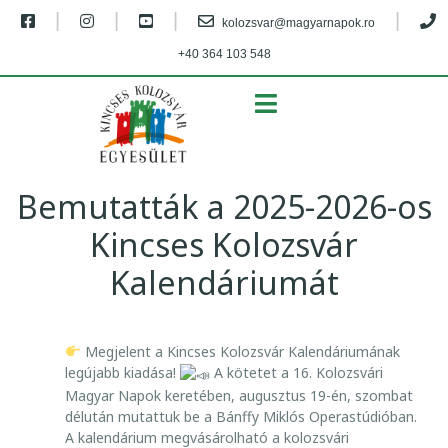
|
|
|
|
kolozsvar@magyarnapok.ro
+40 364 103 548
MENU
Bemutatták a 2025-2026-os
Kincses Kolozsvár
Kalendáriumát
B
Megjelent a Kincses Kolozsvár Kalendáriumának
E
legújabb kiadása!
A kötetet a 16. Kolozsvári
M
Magyar Napok keretében, augusztus 19-én, szombat
délután mutattuk be a Bánffy Miklós Operastúdióban.
U
A kalendárium megvásárolható a kolozsvári
T