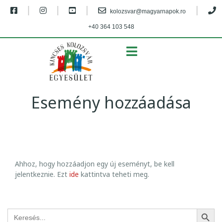
|
|
|
|
kolozsvar@magyarnapok.ro
+40 364 103 548
MENU
Esemény hozzáadása
E
Ahhoz, hogy hozzáadjon egy új eseményt, be kell
S
jelentkeznie. Ezt
ide
kattintva teheti meg.
E
M
É
SEARCH BUT
Search
for:
N