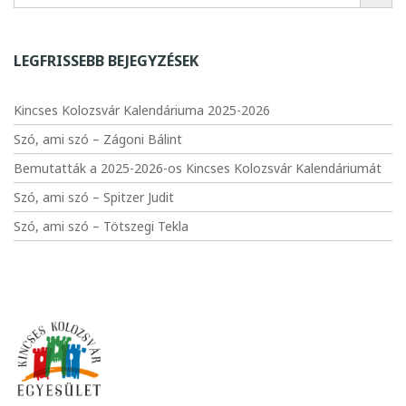
Y
H
O
LEGFRISSEBB BEJEGYZÉSEK
Z
Z
Kincses Kolozsvár Kalendáriuma 2025-2026
Á
Szó, ami szó – Zágoni Bálint
A
D
Bemutatták a 2025-2026-os Kincses Kolozsvár Kalendáriumát
Á
Szó, ami szó – Spitzer Judit
S
A
Szó, ami szó – Tötszegi Tekla