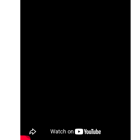
Z
Ó
–
S
P
I
T
Z
E
R
J
U
D
I
T