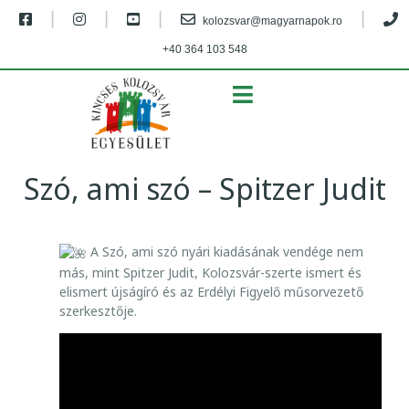
|
|
|
|
kolozsvar@magyarnapok.ro
+40 364 103 548
MENU
Szó, ami szó – Spitzer Judit
S
A Szó, ami szó nyári kiadásának vendége nem
Z
más, mint Spitzer Judit, Kolozsvár-szerte ismert és
Ó
elismert újságíró és az Erdélyi Figyelő műsorvezető
szerkesztője.
,
A
M
I
S