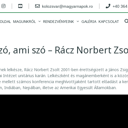
|
|
|
kolozsvar@magyarnapok.ro
+40 364
OLDAL
MAGUNKRÓL
RENDEZVÉNYEINK
GALÉRIA
KAPCSOLAT
zó, ami szó – Rácz Norbert Zso
nek lelkésze, Rácz Norbert Zsolt 2001-ben érettségizett a János Zs
ai Intézet unitárius karán. Lelkészként és magánemberként is a köz
mellett számos konferencia meghívottjaként tartott előadást a keres
 Indiában, Nepálban, illetve az Amerikai Egyesült Államokban.