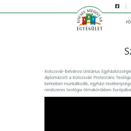
|
FŐ
S
S
Kolozsvár-Belvárosi Unitárius Egyházközségé
Z
diplomázott a Kolozsvári Protestáns Teológi
Ó
berkeiben munkálkodik, egyházi tevékenysége 
rendszeres teológia témakörökben Európában,
,
A
M
I
S
Z