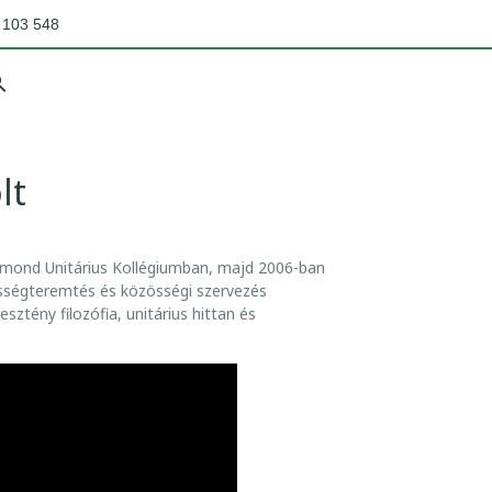
 103 548
lt
igmond Unitárius Kollégiumban, majd 2006-ban
össégteremtés és közösségi szervezés
ztény filozófia, unitárius hittan és