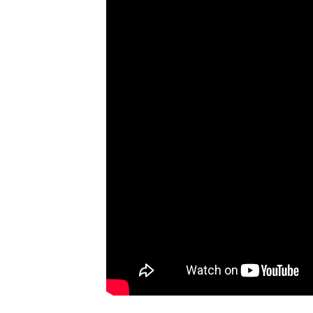
Ó
–
R
Á
C
Z
N
O
R
B
E
R
T
Z
S
O
L
T