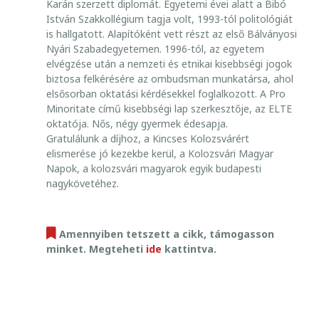
Karán szerzett diplomát. Egyetemi évei alatt a Bibó
T
István Szakkollégium tagja volt, 1993-tól politológiát
O
is hallgatott. Alapítóként vett részt az első Bálványosi
S
A
Nyári Szabadegyetemen. 1996-tól, az egyetem
elvégzése után a nemzeti és etnikai kisebbségi jogok
biztosa felkérésére az ombudsman munkatársa, ahol
elsősorban oktatási kérdésekkel foglalkozott. A Pro
Minoritate című kisebbségi lap szerkesztője, az ELTE
oktatója. Nős, négy gyermek édesapja.
Gratulálunk a díjhoz, a Kincses Kolozsvárért
elismerése jó kezekbe kerül, a Kolozsvári Magyar
Napok, a kolozsvári magyarok egyik budapesti
nagykövetéhez.
Amennyiben tetszett a cikk, támogasson
minket. Megteheti
ide
kattintva.