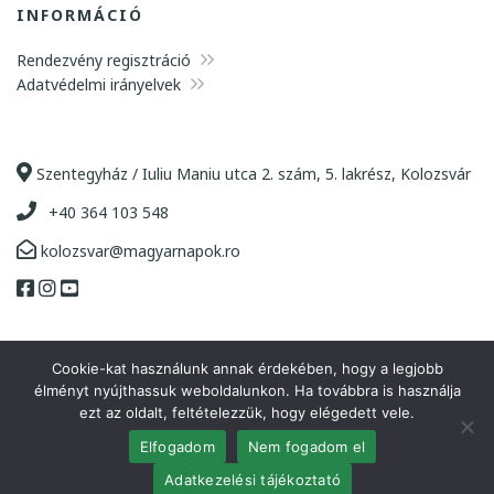
INFORMÁCIÓ
Rendezvény regisztráció
Adatvédelmi irányelvek
Szentegyház / Iuliu Maniu utca 2. szám, 5. lakrész, Kolozsvár
+40 364 103 548
kolozsvar@magyarnapok.ro
Cookie-kat használunk annak érdekében, hogy a legjobb
élményt nyújthassuk weboldalunkon. Ha továbbra is használja
ezt az oldalt, feltételezzük, hogy elégedett vele.
Copyright 2021 Kincses Kolozsvár Egyesület | Minden jog
Elfogadom
Nem fogadom el
fenntartva. |
A honlapot készítette
:
OkkWebMedia
| Hosting:
Codespring
Adatkezelési tájékoztató