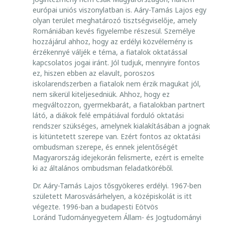
O
európai uniós viszonylatban is. Aáry-Tamás Lajos egy
K
olyan terület meghatározó tisztségviselője, amely
T
Romániában kevés figyelembe részesül. Személye
A
T
hozzájárul ahhoz, hogy az erdélyi közvélemény is
Ó
érzékennyé váljék e téma, a fiatalok oktatással
,
kapcsolatos jogai iránt. Jól tudjuk, mennyire fontos
A
ez, hiszen ebben az elavult, poroszos
Z
iskolarendszerben a fiatalok nem érzik magukat jól,
O
nem sikerül kiteljesedniük. Ahhoz, hogy ez
K
T
megváltozzon, gyermekbarát, a fiatalokban partnert
A
látó, a diákok felé empátiával forduló oktatási
T
rendszer szükséges, amelynek kialakításában a jognak
Á
is kitüntetett szerepe van. Ezért fontos az oktatási
S
ombudsman szerepe, és ennek jelentőségét
I
Magyarország idejekorán felismerte, ezért is emelte
J
O
ki az általános ombudsman feladatköréből.
G
Dr. Aáry-Tamás Lajos tősgyökeres erdélyi. 1967-ben
O
K
született Marosvásárhelyen, a középiskolát is itt
B
végezte. 1996-ban a budapesti Eötvös
I
Loránd Tudományegyetem Állam- és Jogtudományi
Z