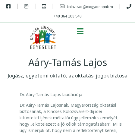
|
|
|
|
kolozsvar@magyarnapok.ro
+40 364 103 548
MENU
Aáry-Tamás Lajos
Jogász, egyetemi oktató, az oktatási jogok biztosa
A
Dr. Aáry-Tamás Lajos laudációja
Á
Dr. Aáry-Tamás Lajosnak, Magyarország oktatási
R
biztosának, a Kincses Kolozsvárért-díj idei
Y
kitüntetettjének méltatói úgy jellemzik személyét,
-
hogy „elkötelezett a jó célok támogatásában”. Mi is
T
úgy ismerjük őt, hogy nem a reflektorfényt keresi,