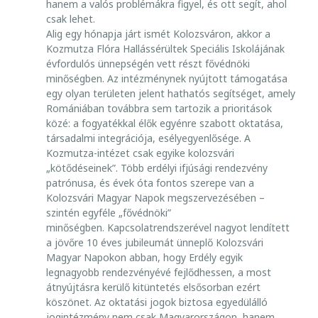
A
hanem a valós problémákra figyel, és ott segít, ahol
M
csak lehet.
Á
Alig egy hónapja járt ismét Kolozsváron, akkor a
S
Kozmutza Flóra Hallássérültek Speciális Iskolájának
évfordulós ünnepségén vett részt fővédnöki
L
minőségben. Az intézménynek nyújtott támogatása
A
egy olyan területen jelent hathatós segítséget, amely
J
Romániában továbbra sem tartozik a prioritások
O
közé: a fogyatékkal élők egyénre szabott oktatása,
S
társadalmi integrációja, esélyegyenlősége. A
J
Kozmutza-intézet csak egyike kolozsvári
O
„kötődéseinek”. Több erdélyi ifjúsági rendezvény
G
patrónusa, és évek óta fontos szerepe van a
Á
S
Kolozsvári Magyar Napok megszervezésében –
Z,
szintén egyféle „fővédnöki”
E
minőségben. Kapcsolatrendszerével nagyot lendített
G
a jövőre 10 éves jubileumát ünneplő Kolozsvári
Y
Magyar Napokon abban, hogy Erdély egyik
E
legnagyobb rendezvényévé fejlődhessen, a most
T
E
átnyújtásra kerülő kitüntetés elsősorban ezért
M
köszönet. Az oktatási jogok biztosa egyedülálló
I
jogintézmény nem csak Magyarországon, hanem