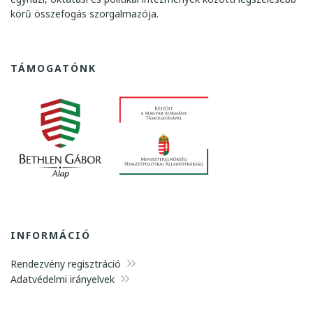
é
körű összefogás szorgalmazója.
z
e
t
TÁMOGATÓNK
v
á
l
a
s
z
t
INFORMÁCIÓ
á
Rendezvény regisztráció
s
Adatvédelmi irányelvek