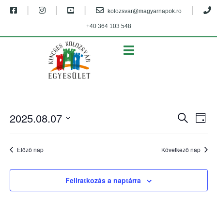
|
|
|
|
kolozsvar@magyarnapok.ro
+40 364 103 548
MENU
E
E
2025.08.07
K
N
s
e
s
D
a
r
e
á
p
e
e
Előző nap
Következő nap
t
m
s
u
m
é
e
m
n
é
Feliratkozás a naptárra
t
k
y
i
t
n
n
v
k
y
á
i