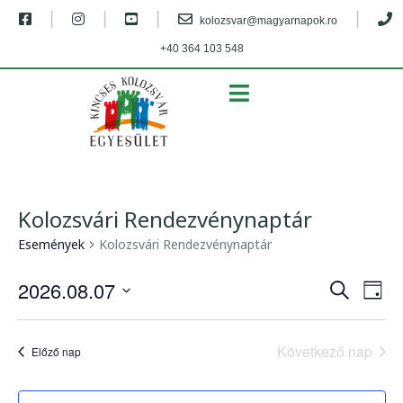
|
|
|
|
kolozsvar@magyarnapok.ro
+40 364 103 548
MENU
Kolozsvári Rendezvénynaptár
Események
Kolozsvári Rendezvénynaptár
E
E
2026.08.07
K
N
s
e
s
D
a
r
e
á
p
e
e
Következő nap
t
m
Előző nap
s
u
m
é
e
m