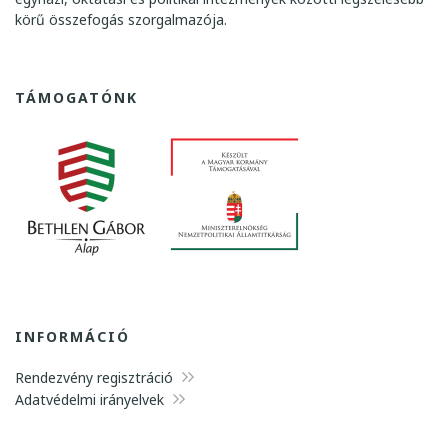
s
körű összefogás szorgalmazója.
n
é
TÁMOGATÓNK
z
e
t
v
á
l
a
INFORMÁCIÓ
s
z
Rendezvény regisztráció
Adatvédelmi irányelvek
t