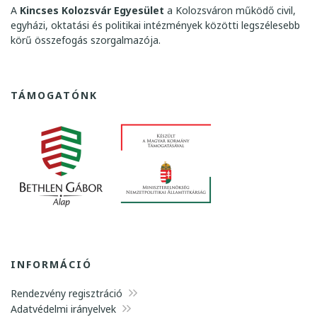
N
A
Kincses Kolozsvár Egyesület
a Kolozsváron működő civil,
Y
egyházi, oktatási és politikai intézmények közötti legszélesebb
V
körű összefogás szorgalmazója.
E
.
T
TÁMOGATÓNK
Á
J
-
É
S
K
U
L
T
Ú
R
INFORMÁCIÓ
T
Rendezvény regisztráció
Ö
Adatvédelmi irányelvek
R