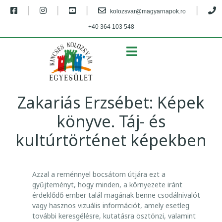
|
|
|
|
kolozsvar@magyarnapok.ro
+40 364 103 548
MENU
Zakariás Erzsébet: Képek
könyve. Táj- és
kultúrtörténet képekben
Z
Azzal a reménnyel bocsátom útjára ezt a
A
gyűjteményt, hogy minden, a környezete iránt
K
érdeklődő ember talál magának benne csodálnivalót
vagy hasznos vizuális információt, amely esetleg
A
további ke­resgélésre, kutatásra ösztönzi, valamint
R