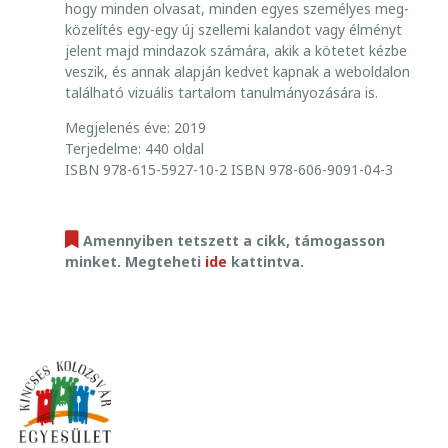
hogy minden olvasat, minden egyes személyes meg­
I
kö­ze­lítés egy-egy új szellemi kalandot vagy élményt
Á
jelent majd mindazok szá­mára, akik a kötetet kézbe
S
veszik, és annak alapján kedvet kapnak a weboldalon
E
található vizuális tartalom tanul­mányozására is.
R
Megjelenés éve: 2019
Z
Terjedelme: 440 oldal
S
ISBN 978-615-5927-10-2 ISBN 978-606-9091-04-3
É
B
E
Amennyiben tetszett a cikk, támogasson
T
minket. Megteheti
ide
kattintva.
:
K
É
P
E
K
K
Ö