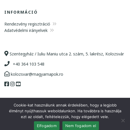
INFORMÁCIÓ
Rendezvény regisztráció
Adatvédelmi irányelvek
Szentegyház / Iuliu Maniu utca 2. szám, 5. lakrész, Kolozsvár
+40 364 103 548
kolozsvar@magyarnapok.ro
Cookie-kat használunk annak érdekében, hogy a legjobb
élményt nyújthassuk weboldalunkon. Ha továbbra is használja
ezt az oldalt, feltételezzük, hogy elégedett vele.
Copyright 2021 Kincses Kolozsvár Egyesület | Minden jog
Elfogadom
Nem fogadom el
fenntartva. |
A honlapot készítette
:
OkkWebMedia
| Hosting: