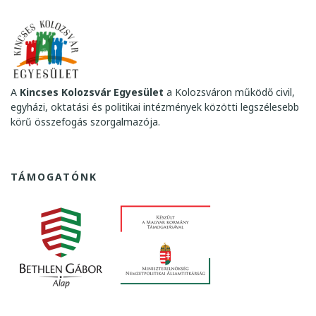
M
A
2
0
1
2
A
Kincses Kolozsvár Egyesület
a Kolozsváron működő civil,
egyházi, oktatási és politikai intézmények közötti legszélesebb
körű összefogás szorgalmazója.
TÁMOGATÓNK