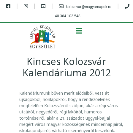
|
|
|
|
kolozsvar@magyarnapok.ro
+40 364 103 548
MENU
Kincses Kolozsvár
Kalendáriuma 2012
K
Kalendáriumunk bőven merít elődeiből, vesz át
I
újságokból, honlapokról, hogy a rendezőelvnek
N
megfelelően Kolozsvárról szóljon, akár a régi város
utcáiról, negyedéről, régi lakóiról, humoros
C
történéseiről, akár a 21. századot üggyel-bajjal
S
megért város magyar közösségének mindennapjairól,
E
iskolagondjairól, várható eseményeiről beszélünk.