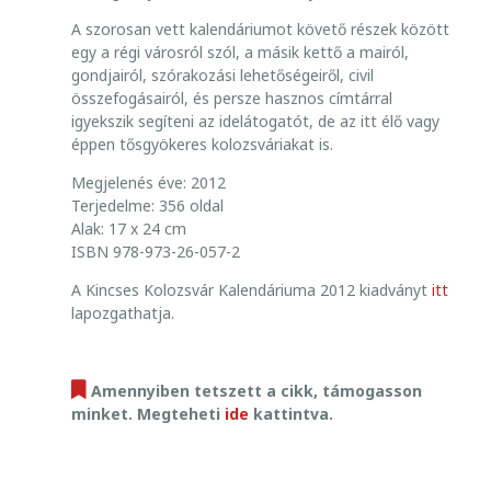
S
K
A szorosan vett kalendáriumot követő részek között
O
egy a régi városról szól, a másik kettő a mairól,
L
gondjairól, szórakozási lehetőségeiről, civil
összefogásairól, és persze hasznos címtárral
O
igyekszik segíteni az idelátogatót, de az itt élő vagy
Z
éppen tősgyökeres kolozsváriakat is.
S
V
Megjelenés éve: 2012
Á
Terjedelme: 356 oldal
R
Alak: 17 x 24 cm
K
ISBN 978-973-26-057-2
A
A Kincses Kolozsvár Kalendáriuma 2012 kiadványt
itt
L
lapozgathatja.
E
N
D
Amennyiben tetszett a cikk, támogasson
Á
minket. Megteheti
ide
kattintva.
R
I
U