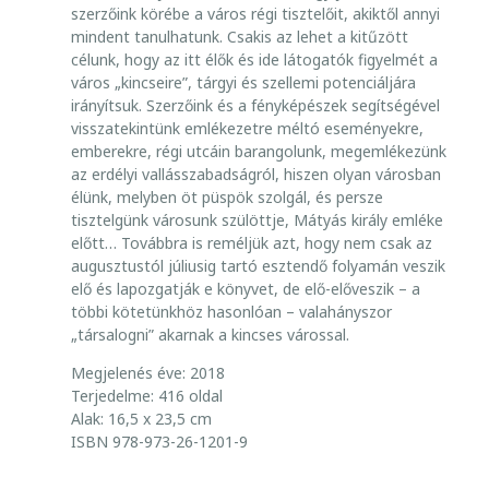
S
szerzőink körébe a város régi tisztelőit, akiktől annyi
K
mindent tanulhatunk. Csakis az lehet a kitűzött
O
célunk, hogy az itt élők és ide látogatók figyelmét a
L
város „kincseire”, tárgyi és szellemi potenciáljára
O
irányítsuk. Szerzőink és a fényképészek segítségével
Z
visszatekintünk emlékezetre méltó eseményekre,
S
emberekre, régi utcáin barangolunk, megemlékezünk
az erdélyi vallásszabadságról, hiszen olyan városban
V
élünk, melyben öt püspök szolgál, és persze
Á
tisztelgünk városunk szülöttje, Mátyás király emléke
R
előtt… Továbbra is reméljük azt, hogy nem csak az
K
augusztustól júliusig tartó esztendő folyamán veszik
A
elő és lapozgatják e könyvet, de elő-előveszik – a
L
többi kötetünkhöz hasonlóan – valahányszor
E
„társalogni” akarnak a kincses várossal.
N
Megjelenés éve: 2018
D
Terjedelme: 416 oldal
Á
Alak: 16,5 x 23,5 cm
R
ISBN 978-973-26-1201-9
I
U