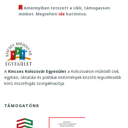
M
Amennyiben tetszett a cikk, támogasson
A
minket. Megteheti
ide
kattintva.
2
0
1
8
-
2
0
1
9
A
Kincses Kolozsvár Egyesület
a Kolozsváron működő civil,
egyházi, oktatási és politikai intézmények közötti legszélesebb
körű összefogás szorgalmazója.
TÁMOGATÓNK