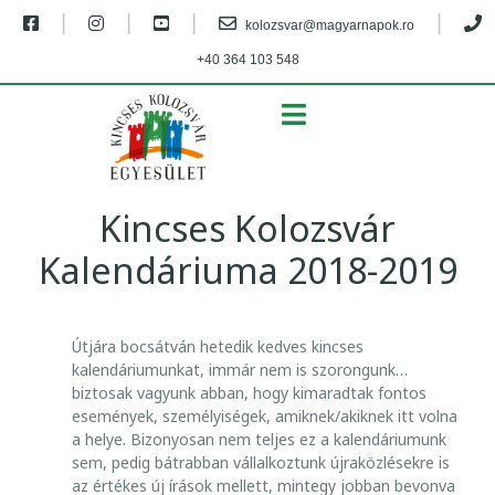
|
|
|
|
kolozsvar@magyarnapok.ro
+40 364 103 548
MENU
Kincses Kolozsvár
Kalendáriuma 2018-2019
K
Útjára bocsátván hetedik kedves kincses
I
kalendáriumunkat, immár nem is szorongunk…
N
biztosak vagyunk abban, hogy kimaradtak fontos
események, személyiségek, amiknek/akik­nek itt volna
C
a helye. Bizonyosan nem teljes ez a kalendáriumunk
S
sem, pedig bátrabban vállalkoztunk újraközlésekre is
E
az értékes új írások mellett, mintegy jobban bevonva