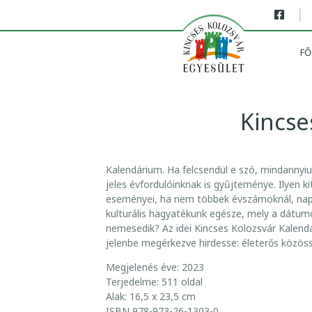
|
FŐ
Kincse
K
Kalendárium. Ha felcsendül e szó, mindannyi
I
jeles évfordulóinknak is gyűjteménye. Ilyen k
N
eseményei, ha nem többek évszámoknál, napok
kulturális hagyatékunk egésze, mely a dátum
C
nemesedik? Az idei Kincses Kolozsvár Kalend
S
jelenbe megérkezve hirdesse: életerős közös
E
S
Megjelenés éve: 2023
K
Terjedelme: 511 oldal
O
Alak: 16,5 x 23,5 cm
ISBN 978-973-26-1303-0