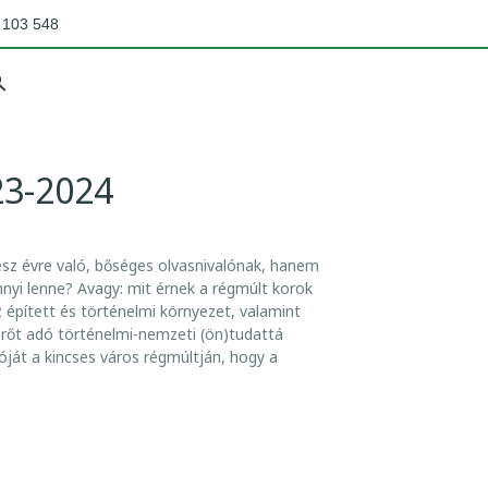
 103 548
23-2024
sz évre való, bőséges olvasnivalónak, hanem
ennyi lenne? Avagy: mit érnek a régmúlt korok
épített és történelmi környezet, valamint
erőt adó történelmi-nemzeti (ön)tudattá
ját a kincses város régmúltján, hogy a