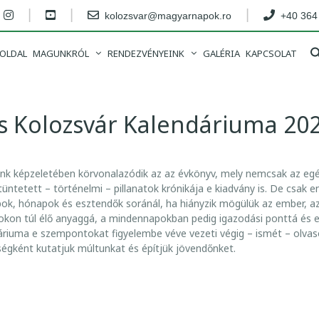
|
|
|
kolozsvar@magyarnapok.ro
+40 364
OLDAL
MAGUNKRÓL
RENDEZVÉNYEINK
GALÉRIA
KAPCSOLAT
s Kolozsvár Kalendáriuma 20
unk képzeletében körvonalazódik az az évkönyv, mely nemcsak az egé
itüntetett – történelmi – pillanatok krónikája e kiadvány is. De csak 
, hónapok és esztendők soránál, ha hiányzik mögülük az ember, az 
okon túl élő anyaggá, a mindennapokban pedig igazodási ponttá és 
áriuma e szempontokat figyelembe véve vezeti végig – ismét – olvasó
ségként kutatjuk múltunkat és építjük jövendőnket.