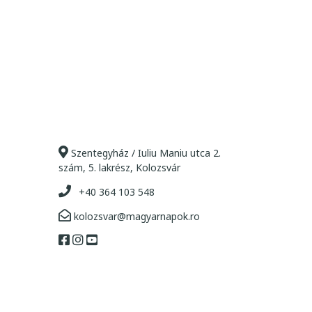
Szentegyház / Iuliu Maniu utca 2.
szám, 5. lakrész, Kolozsvár
+40 364 103 548
kolozsvar@magyarnapok.ro