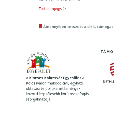
L
O
Tartalomjegyzék
Z
S
V
Amennyiben tetszett a cikk, támogas
Á
R
K
A
TÁMO
L
E
N
D
Á
A
Kincses Kolozsvár Egyesület
a
R
Kolozsváron működő civil, egyházi,
I
oktatási és politikai intézmények
U
közötti legszélesebb körű összefogás
szorgalmazója.
M
A
2